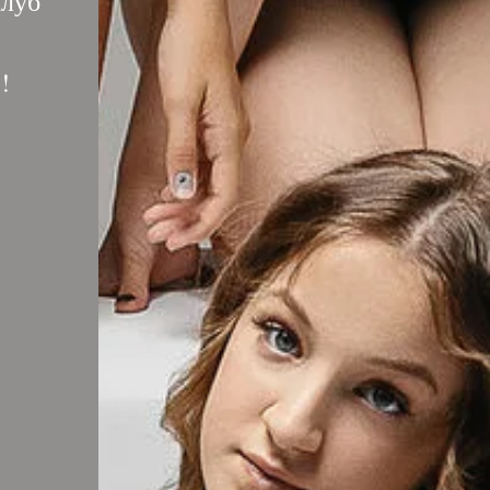
клуб
!