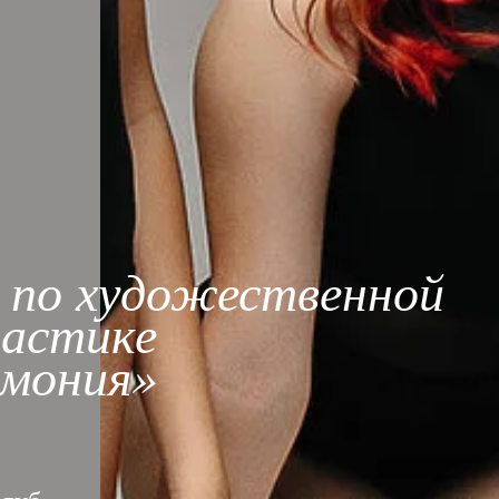
 по художественной
настике
рмония»